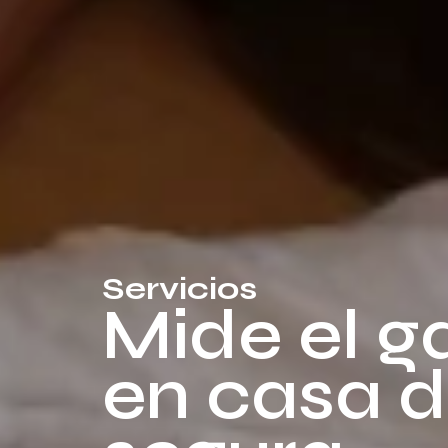
Servicios
Mide el g
en casa 