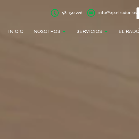
981 150 226
info@xpertradon.es
INICIO
NOSOTROS
SERVICIOS
EL RAD