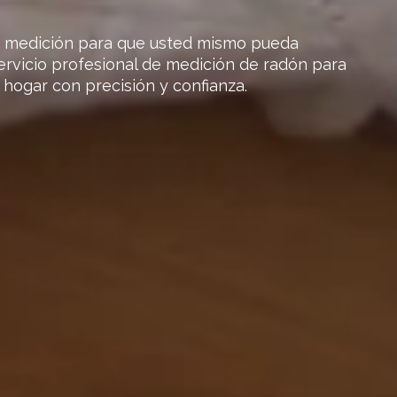
e medición para que usted mismo pueda
ervicio profesional de medición de radón para
 hogar con precisión y confianza.