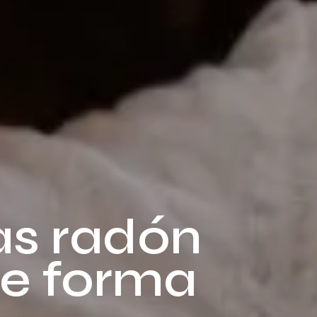
as radón
de forma