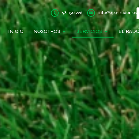
981 150 226
info@xpertradon.es
INICIO
NOSOTROS
SERVICIOS
EL RAD