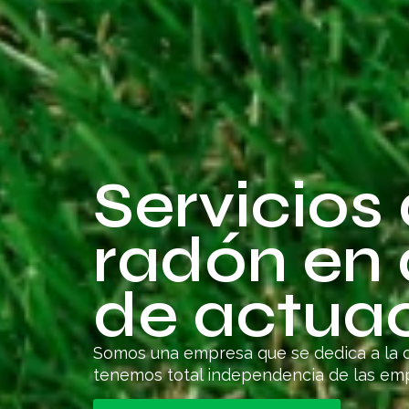
Servicios
radón en
de actua
Somos una empresa que se dedica a la ce
tenemos total independencia de las em