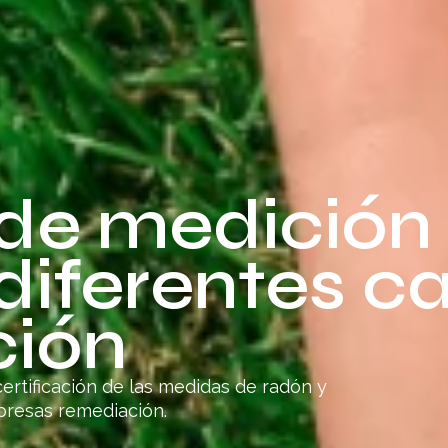
 de medición
 diferentes 
ción
rtificación de las medidas de radón y
presas remediación.