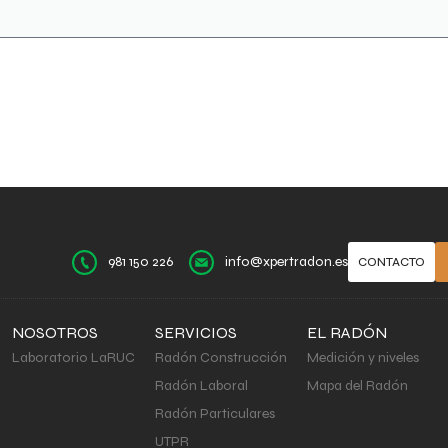
981 150 226
info@xpertradon.es
CONTACTO
NOSOTROS
SERVICIOS
EL RADÓN
Laboratorio LaRUC
Radón Construcción
Medición y niveles
Radón Laboral
Mapa del Radón
Radón Particulares
UTPR