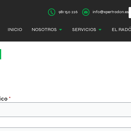
981 150 226
info@xpertradon.es
INICIO
NOSOTROS
SERVICIOS
EL RAD
a
nico
*